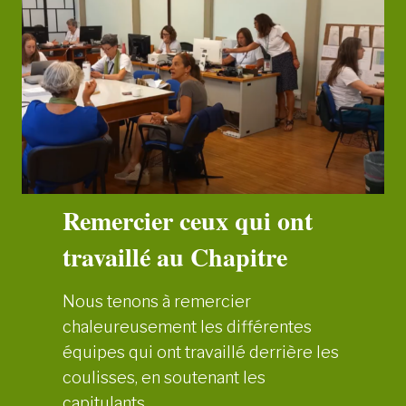
a
r
d
r
é
t
r
o
s
Remercier ceux qui ont
p
travaillé au Chapitre
e
c
Nous tenons à remercier
t
chaleureusement les différentes
i
équipes qui ont travaillé derrière les
f
coulisses, en soutenant les
s
capitulants.