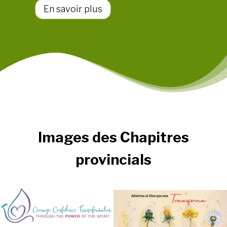
i
J
En savoir plus
l
o
g
u
é
r
n
2
é
9
r
.
a
C
l
o
Images
des Chapitres
!
u
r
provincials
a
g
e
p
o