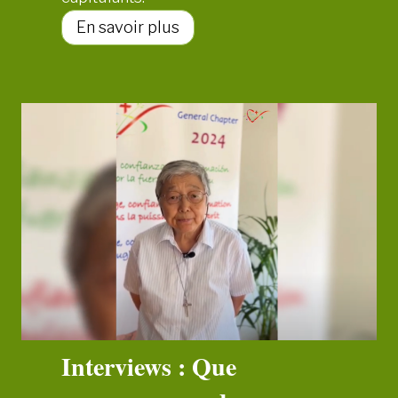
u
r
R
En savoir plus
l
e
e
m
C
e
h
r
a
c
p
i
i
e
t
r
r
c
e
e
g
u
é
x
n
q
Interviews : Que
é
u