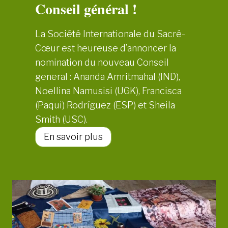
Conseil général !
a
l
La Société Internationale du Sacré-
s
Cœur est heureuse d’annoncer la
’
nomination du nouveau Conseil
e
general : Ananda Amritmahal (IND),
s
Noellina Namusisi (UGK), Francisca
t
(Paqui) Rodríguez (ESP) et Sheila
c
Smith (USC).
l
ô
N
En savoir plus
t
o
u
u
r
s
é
a
v
o