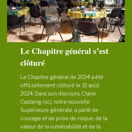
h
w
a
s
p
:
i
Q
t
u
r
e
Le Chapitre général s’est
e
r
clôturé
a
m
Le Chapitre général de 2024 a été
e
officiellement clôturé le 31 août
n
2024. Dans son discours, Claire
e
Castaing rscj, notre nouvelle
z
Supérieure générale, a parlé de
-
courage et de prise de risque, de la
v
valeur de la vulnérabilité et de la
o