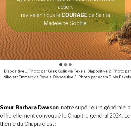
dans nos communautés, en nous-mêmes.
tu nous offres,
action,
donne-nous la
TRANSFORME-NOUS !
CONFIANCE
dont nous avons
ravive en nous le
COURAGE
de Sainte
besoin.
Madeleine-Sophie.
Diapositive 1: Photo par Greg Gulik via Pexels, Diapositive 2: Photo par
Nikolett Emmert via Pexels, Diapositive 3: Photo par Adam B. via Pexels
Sœur Barbara Dawson
, notre supérieure générale, a
officiellement convoqué le Chapitre général 2024. Le
thème du Chapitre est :