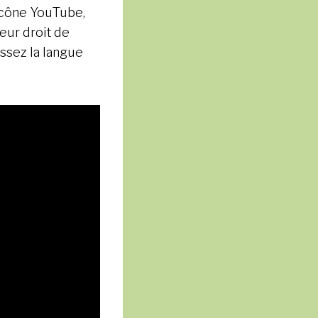
’icône YouTube,
ieur droit de
issez la langue