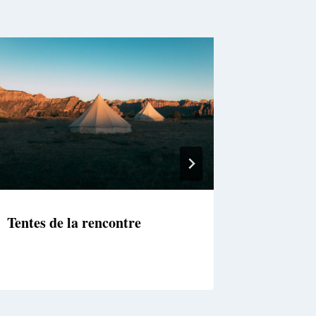
Tentes de la rencontre
En route
général 