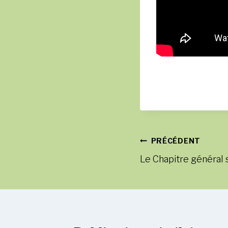
Navigation
PRÉCÉDENT
Le Chapitre général s
de
l’article