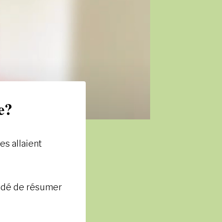
e?
es allaient
andé de résumer