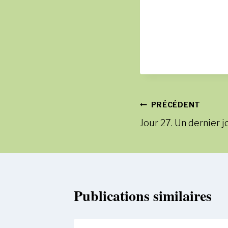
Navigation
PRÉCÉDENT
Jour 27. Un dernier j
de
l’article
Publications similaires