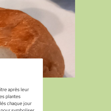
itre après leur
les plantes
elés chaque jour
in pour symboliser