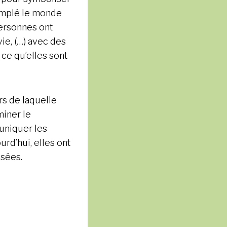
templé le monde
personnes ont
vie, (…) avec des
 ce qu’elles sont
rs de laquelle
miner le
uniquer les
urd’hui, elles ont
osées.