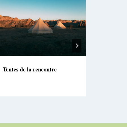
Tentes de la rencontre
En route
général 