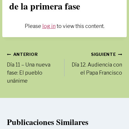
de la primera fase
Please
log in
to view this content.
Navegación
ANTERIOR
SIGUIENTE
Día 11 – Una nueva
Día 12. Audiencia con
de
fase: El pueblo
el Papa Francisco
entradas
unánime
Publicaciones Similares